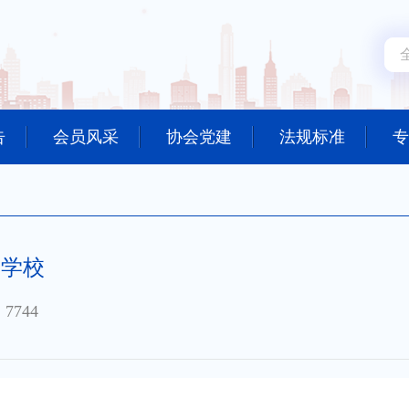
告
会员风采
协会党建
法规标准
专
训学校
7744