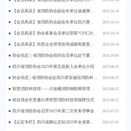
【会员风采】省消防协会副会长单位迪威弗智能装备集团有限公司亮相2025第二十一届中国国际消防展
2025-10-14
【会员风采】省消防协会副会长单位四川赛科安全技术有限公司亮相2025第二十一届中国国际消防展
2025-10-14
【会员风采】协会多家会员单位荣获“CFIC2025中国消防安全产业大会暨第十八届中国消防行业品牌盛会”重量级荣誉
2025-10-14
【会员风采】尚恩企业管理咨询成都有限责任公司 荣获第二届中国消防标准化发展大会《消防安全评估通则》编制单位证书
2025-10-14
协会动态｜省消防协会组织会员单位赴宁夏参观学习并参加2025年全国消防理论与实务研讨及应急救援装备展览会
2025-10-09
四川省消防协会2025年第五批新入会单位介绍
2025-08-25
协会动态 | 省消防协会赴四川君安诚信消防科技有限公司考察交流
2025-08-25
智慧消防科技馆——川渝藏消防物联网管理平台
2025-08-25
侯自强会长受邀出席智慧消防科技馆揭牌仪式
2025-08-25
四川省消防协会召开2025年第二次常务理事会
2025-07-25
【认定专栏】四川成都认定站2025年全省第六、七期消防安全管理员职业技能等级认定工作顺利结束
2025-07-01