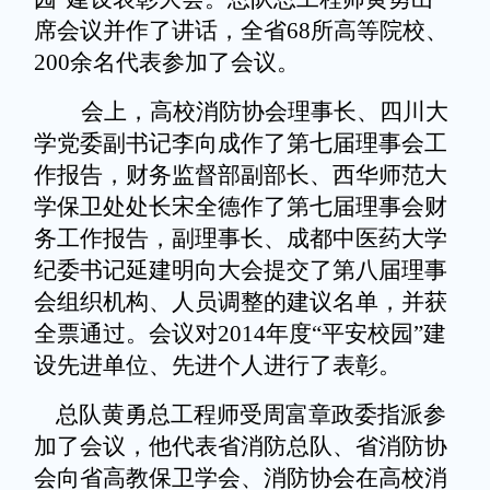
席会议并作了讲话，全省
68
所高等院校、
200
余名代表参加了会议。
会上，高校消防协会理事长、四川大
学党委副书记李向成作了第七届理事会工
作报告，财务监督部副部长、西华师范大
学保卫处处长宋全德作了第七届理事会财
务工作报告，副理事长、成都中医药大学
纪委书记延建明向大会提交了第八届理事
会组织机构、人员调整的建议名单，并获
全票通过。会议对
2014
年度
“
平安校园
”
建
设先进单位、先进个人进行了表彰。
总队黄勇总工程师受周富章政委指派参
加了会议，他代表省消防总队、省消防协
会向省高教保卫学会、消防协会在高校消