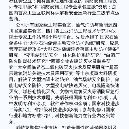
权优势企业；拥有国家住建部颁发的“消防设施工程设
计专项甲级”和“消防设施工程专业承包壹级”资质；是
国内首家工业互联网标识解析安全应急行业二级节点运
营商。
公司拥有国家级工程实验室、油气消防与新能源四
川省重点实验室、四川省工业消防工程技术研究中心、
院士专家工作站等6个科研平台。先后承担了 国家石油
储备中心“大型石油储罐主动安全防护系统”研究、应急
管理部揭榜攻关“大型石油储罐浮盘落底主动防护装备”
研究、 “变电站消防安全一体化防护系统研究” “白酒厂
防火防爆技术研究” “西藏文物古建筑灭火及装备研
究”“大空间临界态二氧化碳灭火技术及应用研究”“超高
层建筑消防关键技术及应用研究”等十余项重大科研项
目。解决了大型油罐主动防护、油气场站安全防护、储
能电站安全防护、大型变电站快速灭火、电缆隧道快速
灭火、煤粉仓惰化灭火、文物古建筑灭火等消防应急行
业的一系列技术难题。先后获得国家专利350余项，其
中发明专利70余项；软件著作权80余项；国家科技进步
二等奖1项、省部级科技进步奖8项；参与制修订国家、
行业和地方标准27部，科技创新能力在行业内名列前
茅。
威特龙聚焦行业市场，打造全国性的营销网络以及