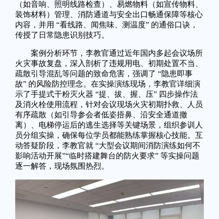
（如音响、照明线路检查）、易燃物料（如宣传物料、
装饰材料）管理、消防通道与安全出口畅通保障等核心
内容，并用 “看线路、闻焦味、测温度” 的通俗口诀，
传授了日常隐患识别技巧。
案例分析环节，李教官通过近年国内多起会议场所
火灾事故复盘，深入剖析了违规用电、初期处置不当、
疏散引导混乱等问题的致命危害，强调了 “隐患即事
故” 的风险防控理念。在实操演练现场，李教官详细演
示了手提式干粉灭火器 “提、拔、握、压” 四步操作法
及消火栓使用流程，针对会议现场火灾初期扑救、人员
有序疏散（如引导参会者低姿捂鼻、沿安全通道撤
离）、电梯停运后的逃生选择等关键场景，组织参训人
员分组实操，确保每位学员都能熟练掌握核心技能。互
动答疑阶段，李教官就 “大型会议期间消防演练如何不
影响活动开展”“临时搭建舞台的防火要求” 等实操问题
逐一解答，现场氛围热烈。