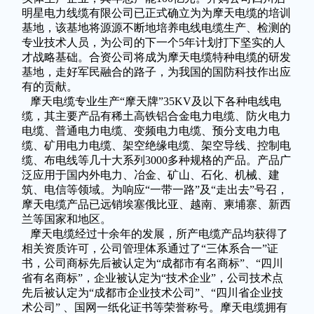
明星电力线缆有限公司已正式确立为为摩天电缆的培训
基地，该基地将源源不断地培养电线电缆生产、检测的
专业技术人员，为公司的下一个5年计划打下坚实的人
才战略基础。合资公司将成为摩天电缆特种电缆的研发
基地，走好军民融合的路子，为我国的国防科技作出应
有的贡献。
摩天电缆专业生产“摩天牌”35KV及以下各种电线电
缆，其主要产品有稀土高铁铝合金电力电缆、防火电力
电缆、普通电力电缆、变频电力电缆、预分支电力电
缆、矿用电力电缆、架空绝缘电缆、架空导线、控制电
缆、布电线等几十大系列3000多种规格的产品。产品广
泛应用于国内外电力、冶金、矿山、石化、机械、建
筑、电信等领域。为响应“一带一路”及“走出去”号召，
摩天电缆产品已远销埃塞俄比亚、越南、柬埔寨、新西
兰等国家和地区。
摩天电缆经过十余年的发展，所产电缆产品均获得了
相关资质许可，公司管理体系通过了“三体系合一”证
书，公司商标先后被认定为“成都市有名商标”、“四川
省有名商标”，企业被认定为“技术企业”，公司技术点
先后被认定为“成都市企业技术公司”、“四川省企业技
术公司” 、国网一纸化证书等荣誉称号。摩天电缆拥有